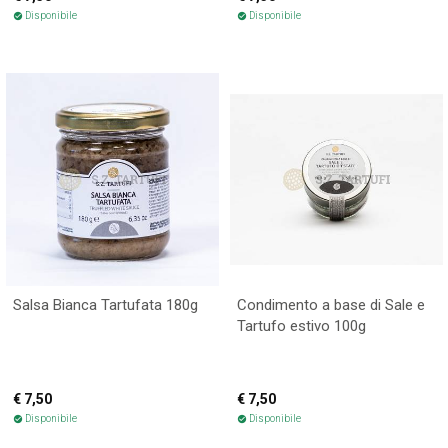
Disponibile
Disponibile
check_circle
check_circle
Salsa Bianca Tartufata 180g
Condimento a base di Sale e
Tartufo estivo 100g
€ 7,50
€ 7,50
Disponibile
Disponibile
check_circle
check_circle