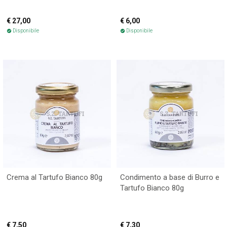
€ 27,00
€ 6,00
Disponibile
Disponibile
check_circle
check_circle
Crema al Tartufo Bianco 80g
Condimento a base di Burro e
Tartufo Bianco 80g
€ 7,50
€ 7,30