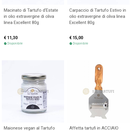
Macinato di Tartufo d'Estate
Carpaccio di Tartufo Estivo in
in olio extravergine di oliva
olio extravergine di oliva linea
linea Excellent 80g
Excellent 80g
€ 11,30
€ 15,00
Disponibile
Disponibile
check_circle
check_circle
Maionese vegan al Tartufo
Affetta tartufi in ACCIAIO