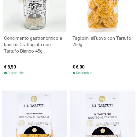
Condimento gastronomico a
Tagliolini all'uovo con Tartufo
base di Grattugiata con
250g
Tartufo Bianco 45g
€ 8,50
€ 6,00
Disponibile
Disponibile
check_circle
check_circle