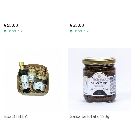
€ 55,00
€ 35,00
Disponibile
Disponibile
check_circle
check_circle
Box STELLA
Salsa tartufata 180g