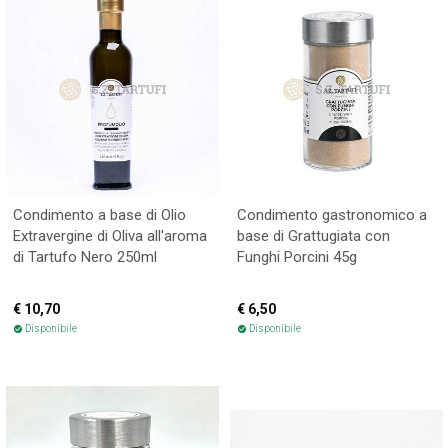
Condimento a base di Olio
Condimento gastronomico a
Extravergine di Oliva all'aroma
base di Grattugiata con
di Tartufo Nero 250ml
Funghi Porcini 45g
€ 10,70
€ 6,50
Disponibile
Disponibile
check_circle
check_circle