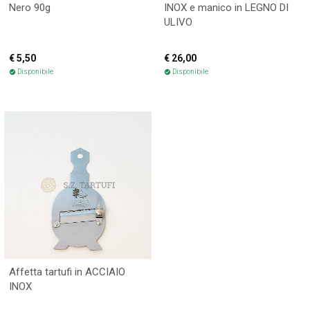
Nero 90g
INOX e manico in LEGNO DI
ULIVO
€ 5,50
€ 26,00
Disponibile
Disponibile
check_circle
check_circle
Affetta tartufi in ACCIAIO
INOX