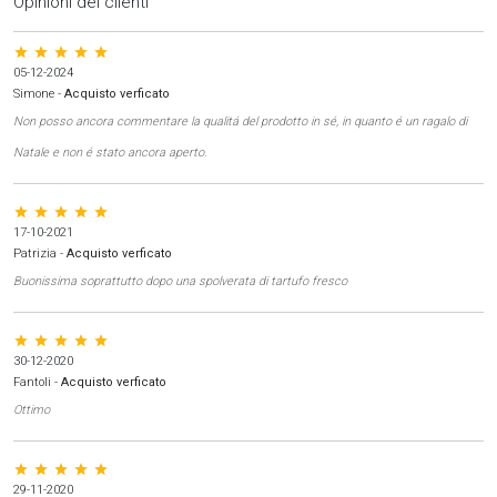
Opinioni dei clienti
star star star star star
05-12-2024
Simone
-
Acquisto verficato
Non posso ancora commentare la qualitá del prodotto in sé, in quanto é un ragalo di
Natale e non é stato ancora aperto.
star star star star star
17-10-2021
Patrizia
-
Acquisto verficato
Buonissima soprattutto dopo una spolverata di tartufo fresco
star star star star star
30-12-2020
Fantoli
-
Acquisto verficato
Ottimo
star star star star star
29-11-2020