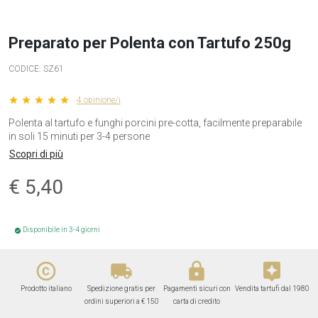
Preparato per Polenta con Tartufo 250g
CODICE:
SZ61
star star star star star
4 opinione/i
Polenta al tartufo e funghi porcini pre-cotta, facilmente preparabile
in soli 15 minuti per 3-4 persone
Scopri di più
€
5,40
Disponibile in 3-4 giorni
check_circle
copyright
local_shipping
lock
assistant
Prodotto italiano
Spedizione gratis per
Pagamenti sicuri con
Vendita tartufi dal 1980
ordini superiori a € 150
carta di credito