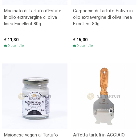
Macinato di Tartufo d'Estate
Carpaccio di Tartufo Estivo in
in olio extravergine di oliva
olio extravergine di oliva linea
linea Excellent 80g
Excellent 80g
€ 11,30
€ 15,00
Disponibile
Disponibile
check_circle
check_circle
Maionese vegan al Tartufo
Affetta tartufi in ACCIAIO