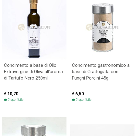
Condimento a base di Olio
Condimento gastronomico a
Extravergine di Oliva all'aroma
base di Grattugiata con
di Tartufo Nero 250ml
Funghi Porcini 45g
€ 10,70
€ 6,50
Disponibile
Disponibile
check_circle
check_circle