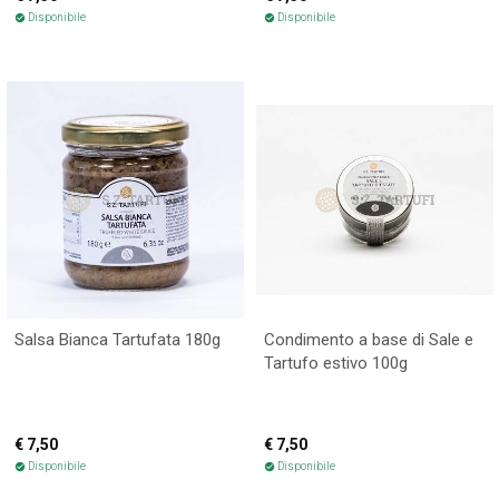
Disponibile
Disponibile
check_circle
check_circle
Salsa Bianca Tartufata 180g
Condimento a base di Sale e
Tartufo estivo 100g
€ 7,50
€ 7,50
Disponibile
Disponibile
check_circle
check_circle