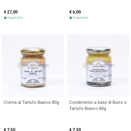
€ 27,00
€ 6,00
Disponibile
Disponibile
check_circle
check_circle
Crema al Tartufo Bianco 80g
Condimento a base di Burro e
Tartufo Bianco 80g
€ 7,50
€ 7,30