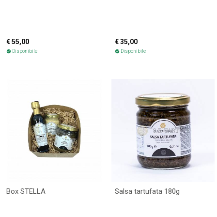
€ 55,00
€ 35,00
Disponibile
Disponibile
check_circle
check_circle
Box STELLA
Salsa tartufata 180g