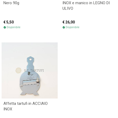
Nero 90g
INOX e manico in LEGNO DI
ULIVO
€ 5,50
€ 26,00
Disponibile
Disponibile
check_circle
check_circle
Affetta tartufi in ACCIAIO
INOX