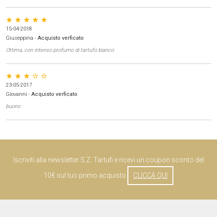
star star star star star
15-04-2018
Giuseppina
-
Acquisto verficato
Ottima, con intenso profumo di tartufo bianco
star star star star_border star_border
23-05-2017
Giovanni
-
Acquisto verficato
buono
Iscriviti alla newsletter S.Z. Tartufi e ricevi un coupon sconto del
10€ sul tuo primo acquisto
CLICCA QUI