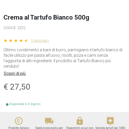
Crema al Tartufo Bianco 500g
CODICE:
SZ22
star star star star star_half
5 opinione/i
Ottimo condimento a bare di burro, parmigiano e tartufo bianco di
facile utilizzo per pasta all'uovo, risotti, pizza e carni senza
l'aggiunta di altri ingredienti. Il prodotto al Tartufo Bianco più
venduto!
Scopri di più
€
27,50
Disponibile in 3-4 giorni
check_circle
copyright
local_shipping
lock
assistant
Prodotto italiano
Spedizione gratis per
Pagamenti sicuri con
Vendita tartufi dal 1980