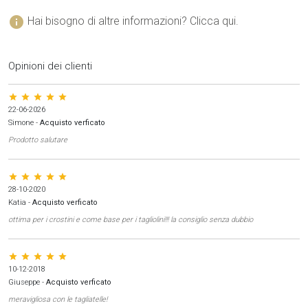
info
Hai bisogno di altre informazioni? Clicca qui.
Opinioni dei clienti
star star star star star
22-06-2026
Simone
-
Acquisto verficato
Prodotto salutare
star star star star star
28-10-2020
Katia
-
Acquisto verficato
ottima per i crostini e come base per i tagliolini!!! la consiglio senza dubbio
star star star star star
10-12-2018
Giuseppe
-
Acquisto verficato
meravigliosa con le tagliatelle!