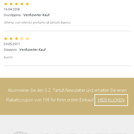
star star star star star
15-04-2018
Giuseppina
-
Verifizierter Kauf
Ottima, con intenso profumo di tartufo bianco
star star star star_border star_border
23-05-2017
Giovanni
-
Verifizierter Kauf
buono
Abonnieren Sie den S.Z. Tartufi Newsletter und erhalten Sie einen
Rabattcoupon von 10€ für Ihren ersten Einkauf
HIER KLICKEN