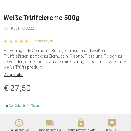
Weiße Trüffelcreme 500g
ARTIKEL NR.:
SZ22
star star star star star_half
5 meinung/en
Hervorragende Creme mit Butter, Parmesan und weißen
Trüffelsärgen, perfekt zu Eiernudeln, Risotto, Pizza und Fleisch zu
verwenden, ohne andere Zutaten hinzuzufügen. Das meistverkaufte
weiße Trüffelprodukt!
Zeig mehr
€
27,50
Verfügbar in 3-4 Tagen
check_circle
copyright
local_shipping
lock
assistant
Italian product
Shipping from € 30
Secure payments with
Since 1980