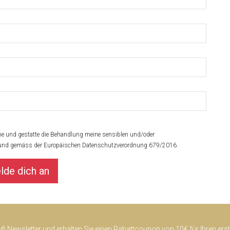
e und gestatte die Behandlung meine sensiblen und/oder
 und gemäss der Europäischen Datenschutzverordnung 679/2016.
ufi Newsletter und erhalten Sie einen Rabattcoupon von 10€ für Ihren ers