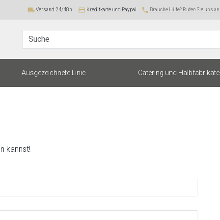
local_shipping
payment
local_phone
Versand 24/48h
Kreditkarte und Paypal
Brauche Hilfe? Rufen Sie uns an
Suche
Ausgezeichnete Linie
Catering und Halbfabrikate
en kannst!