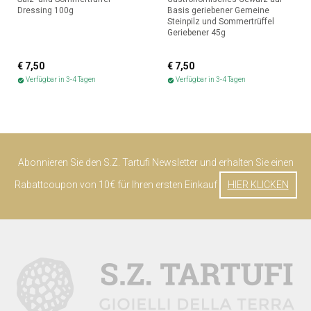
Dressing 100g
Basis geriebener Gemeine
Steinpilz und Sommertrüffel
Geriebener 45g
€ 7,50
€ 7,50
Verfügbar in 3-4 Tagen
Verfügbar in 3-4 Tagen
check_circle
check_circle
Abonnieren Sie den S.Z. Tartufi Newsletter und erhalten Sie einen
Rabattcoupon von 10€ für Ihren ersten Einkauf
HIER KLICKEN