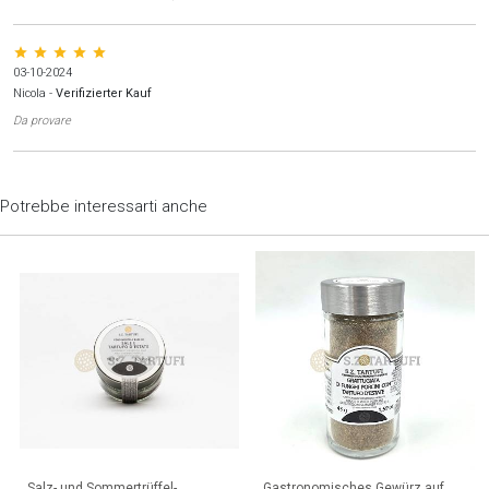
star star star star star
03-10-2024
Nicola
-
Verifizierter Kauf
Da provare
Potrebbe interessarti anche
Salz- und Sommertrüffel-
Gastronomisches Gewürz auf