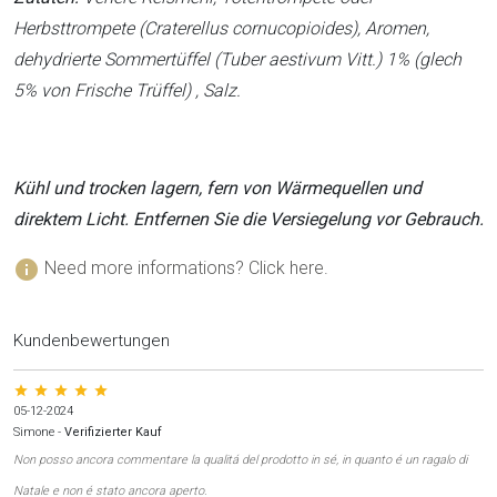
Herbsttrompete (Craterellus cornucopioides), Aromen,
dehydrierte Sommertüffel (Tuber aestivum Vitt.) 1% (glech
5% von Frische Trüffel) , Salz.
Kühl und trocken lagern, fern von Wärmequellen und
direktem Licht. Entfernen Sie die Versiegelung vor Gebrauch.
info
Need more informations? Click here.
Kundenbewertungen
star star star star star
05-12-2024
Simone
-
Verifizierter Kauf
Non posso ancora commentare la qualitá del prodotto in sé, in quanto é un ragalo di
Natale e non é stato ancora aperto.