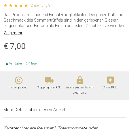
star star star star star
2 meinung/en
Das Produkt mit tausend Einsatzmöglichkeiten. Der ganze Duft und
Geschmack des Sommertrüffels sind in den geriebenen Gläsern
eingeschlossen. Einfach als Finish auf jedem Gericht zu verwenden.
Zeig mehr
€
7,00
Verfügbar in 3-4 Tagen
check_circle
copyright
local_shipping
lock
assistant
Italian product
Shipping from € 30
Secure payments with
Since 1980
credit card
Mehr Details über diesen Artikel
Zutaten:
Venere Reismehl, Totentrompete oder