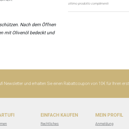
ottimo prodotto complimenti
 schützen. Nach dem Öffnen
n mit Olivenöl bedeckt und
ufi Newsletter und erhalten Sie einen Rabattcoupon von 10€ für Ihren ers
TARTUFI
EINFACH KAUFEN
MEIN PROFIL
hmen
Rechtliches
Anmeldung