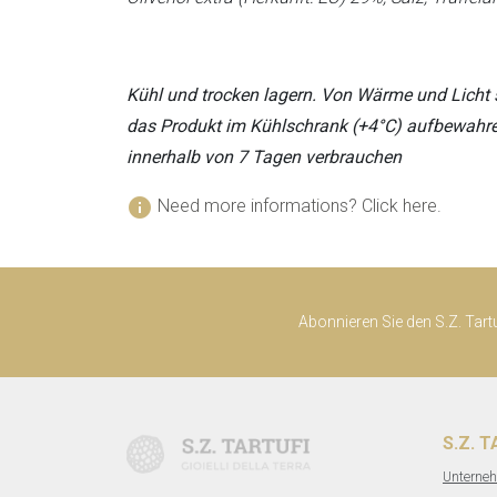
Kühl und trocken lagern. Von Wärme und Licht
das Produkt im Kühlschrank (+4°C) aufbewahre
innerhalb von 7 Tagen verbrauchen
info
Need more informations? Click here.
Abonnieren Sie den S.Z. Tart
S.Z. 
Unterne