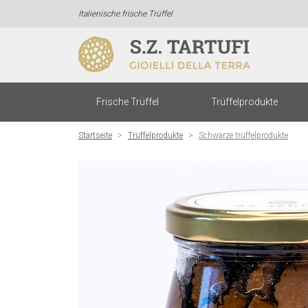
Italienische frische Trüffel
Frische Trüffel
Trüffelprodukte
Startseite
Trüffelprodukte
Schwarze trüffelprodukte