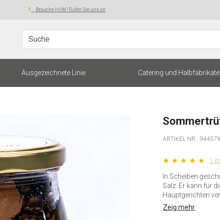
local_phone
Brauche Hilfe? Rufen Sie uns an
Suche
Ausgezeichnete Linie
Catering und Halbfabrikate
Sommertrüf
ARTIKEL NR.:
94457
star star star star star
1 m
In Scheiben geschn
Salz. Er kann für d
Hauptgerichten ve
Zeig mehr