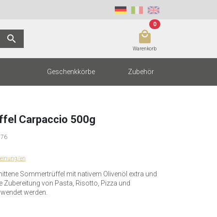
0
local_mall
search
Warenkorb
Geschenkkörbe
Zubehör
fel Carpaccio 500g
976
einung/en
ittene Sommertrüffel mit nativem Olivenöl extra und
ie Zubereitung von Pasta, Risotto, Pizza und
rwendet werden.