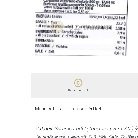
copyright
Italian product
Mehr Details über diesen Artikel
Zutaten:
Sommertrüffel (Tuber aestivum Vitt.) (
Olivenöl extra (Herkunft: EU) 29%, Salz, Trüffel