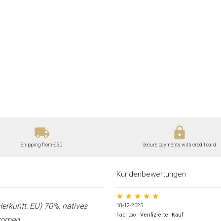
local_shipping
lock
Shipping from € 30
Secure payments with credit card
Kundenbewertungen
star star star star star
Herkunft: EU) 70%, natives
18-12-2025
Fabrizio
-
Verifizierter Kauf
aromen.