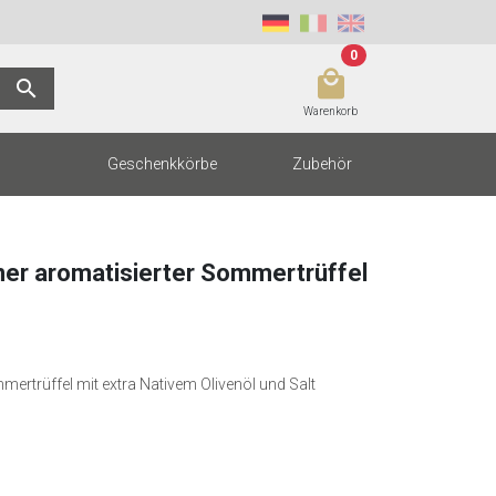
0
local_mall
search
Warenkorb
Geschenkkörbe
Zubehör
ner aromatisierter Sommertrüffel
ertrüffel mit extra Nativem Olivenöl und Salt