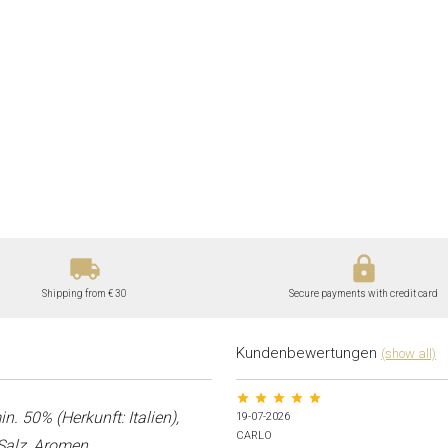
local_shipping
lock
Shipping from € 30
Secure payments with credit card
Kundenbewertungen
(show all)
n. 50% (Herkunft: Italien),
 Salz, Aromen.