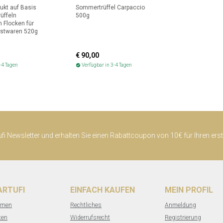
dukt auf Basis
Sommertrüffel Carpaccio
üffeln
500g
n Flocken für
stwaren 520g
€ 90,00
-4 Tagen
Verfügbar in 3-4 Tagen
check_circle
ufi Newsletter und erhalten Sie einen Rabattcoupon von 10€ für Ihren ers
TARTUFI
EINFACH KAUFEN
MEIN PROFIL
hmen
Rechtliches
Anmeldung
ten
Widerrufsrecht
Registrierung