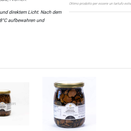
er essere un tartufo estivo, anche con pezzatura grande
 und direktem Licht. Nach dem
/18°C aufbewahren und