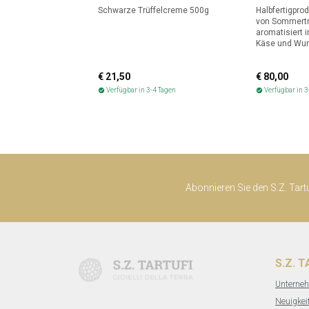
Schwarze Trüffelcreme 500g
Halbfertigpro
von Sommertr
aromatisiert i
Käse und Wur
€ 21,50
€ 80,00
Verfügbar in 3-4 Tagen
Verfügbar in 3
check_circle
check_circle
Abonnieren Sie den S.Z. Tart
S.Z. 
Unterne
Neuigkei