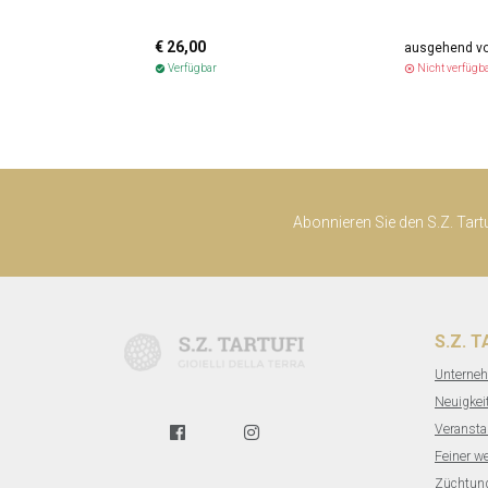
€ 26,00
Verfügbar
Nicht verfügb
check_circle
highlight_off
Abonnieren Sie den S.Z. Tart
S.Z. 
Unterne
Neuigkei
Veransta
Feiner we
Züchtung