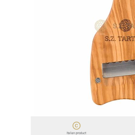
copyright
Italian product