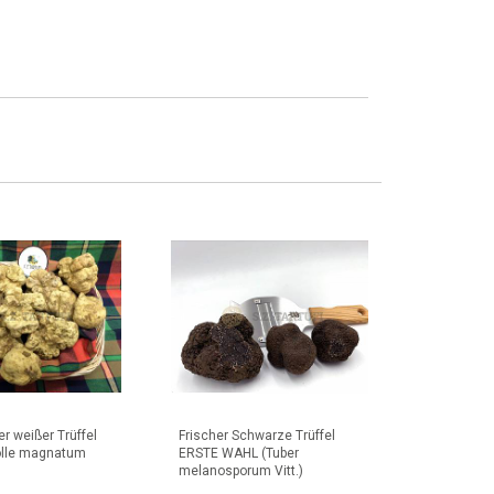
er weißer Trüffel
Frischer Schwarze Trüffel
Trüffelho
olle magnatum
ERSTE WAHL (Tuber
melanosporum Vitt.)