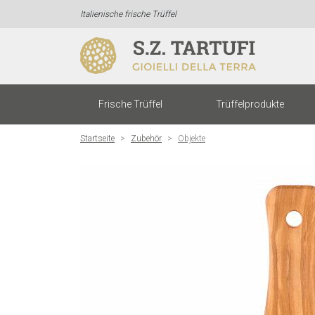
Italienische frische Trüffel
Frische Trüffel
Trüffelprodukte
Startseite
Zubehör
Objekte