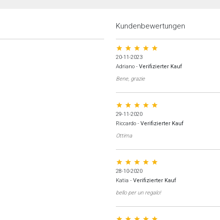
Kundenbewertungen
star star star star star
20-11-2023
Adriano
-
Verifizierter Kauf
Bene, grazie
star star star star star
29-11-2020
Riccardo
-
Verifizierter Kauf
Ottima
star star star star star
28-10-2020
Katia
-
Verifizierter Kauf
bello per un regalo!
star star star star star