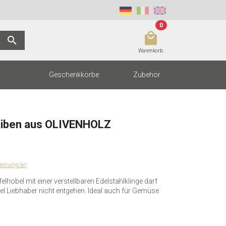
0
local_mall
search
Warenkorb
Geschenkkörbe
Zubehör
eiben aus OLIVENHOLZ
einung/en
ffelhobel mit einer verstellbaren Edelstahlklinge darf
el Liebhaber nicht entgehen. Ideal auch für Gemüse