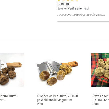
10-09-2019
Saverio
-
Verifizierter Kauf
Accessorio molto elegante e funzionale.
hetto Trüffel -
Frischer weißer Trüffel 2 10-50
Extra Frisch
itt.
gr. Wahl Knolle Magnatum
EXTRA - Kn
Pico
Pico