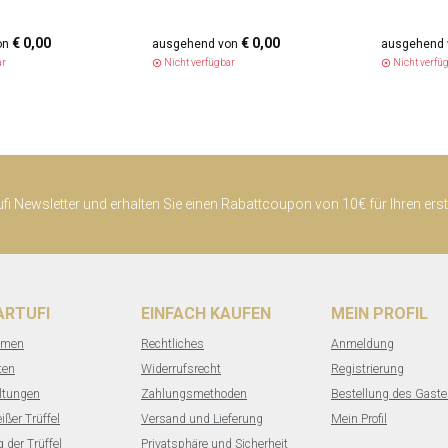
€ 0,00
€ 0,00
ar
Nicht verfügbar
Nicht verfü
highlight_off
highlight_off
ufi Newsletter und erhalten Sie einen Rabattcoupon von 10€ für Ihren ers
TARTUFI
EINFACH KAUFEN
MEIN PROFIL
hmen
Rechtliches
Anmeldung
ten
Widerrufsrecht
Registrierung
ltungen
Zahlungsmethoden
Bestellung des Gast
ißer Trüffel
Versand und Lieferung
Mein Profil
 der Trüffel
Privatsphäre und Sicherheit