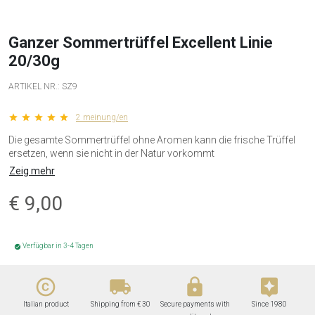
Ganzer Sommertrüffel Excellent Linie
20/30g
ARTIKEL NR.:
SZ9
star star star star star
2 meinung/en
Die gesamte Sommertrüffel ohne Aromen kann die frische Trüffel
ersetzen, wenn sie nicht in der Natur vorkommt
Zeig mehr
€
9,00
Verfügbar in 3-4 Tagen
check_circle
copyright
local_shipping
lock
assistant
Italian product
Shipping from € 30
Secure payments with
Since 1980