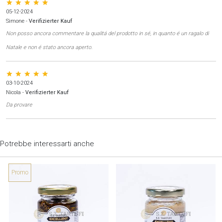
star star star star star
05-12-2024
Simone
-
Verifizierter Kauf
Non posso ancora commentare la qualitá del prodotto in sé, in quanto é un ragalo di
Natale e non é stato ancora aperto.
star star star star star
03-10-2024
Nicola
-
Verifizierter Kauf
Da provare
Potrebbe interessarti anche
Promo