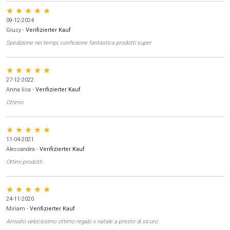
star star star star star
09-12-2024
Giusy
-
Verifizierter Kauf
Spedizione nei tempi, confezione fantastica prodotti super
star star star star star
27-12-2022
Anna lisa
-
Verifizierter Kauf
Ottimo
star star star star star
11-04-2021
Alessandra
-
Verifizierter Kauf
Ottimi prodotti
star star star star star
24-11-2020
Miriam
-
Verifizierter Kauf
Arrivato velocissimo ottimo regalo x natale a presto di sicuro