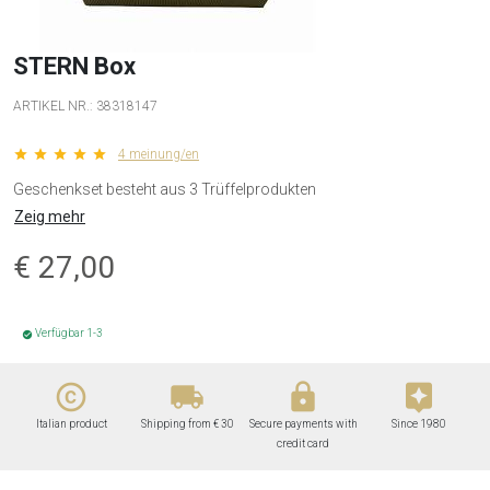
STERN Box
ARTIKEL NR.:
38318147
star star star star star
4 meinung/en
Geschenkset besteht aus 3 Trüffelprodukten
Zeig mehr
€
27,00
Verfügbar 1-3
check_circle
copyright
local_shipping
lock
assistant
Italian product
Shipping from € 30
Secure payments with
Since 1980
credit card