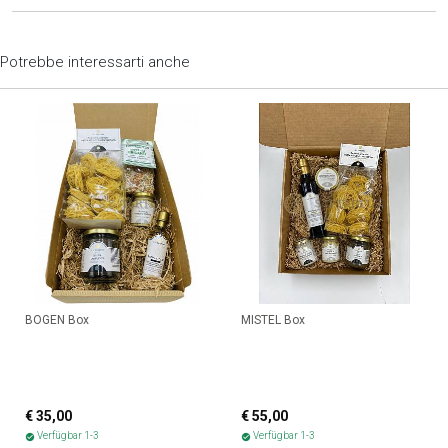
Potrebbe interessarti anche
BOGEN Box
MISTEL Box
€ 35,00
€ 55,00
Verfügbar 1-3
Verfügbar 1-3
check_circle
check_circle