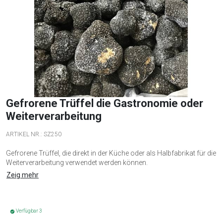
Gefrorene Trüffel die Gastronomie oder
Weiterverarbeitung
ARTIKEL NR.:
SZ250
Gefrorene Trüffel, die direkt in der Küche oder als Halbfabrikat für die
Weiterverarbeitung verwendet werden können.
Zeig mehr
Verfügbar 3
check_circle