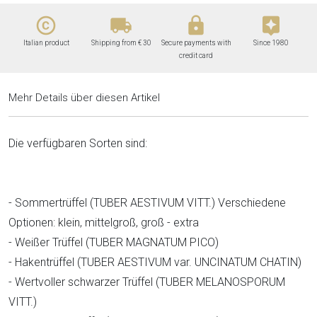
copyright
local_shipping
lock
assistant
Italian product
Shipping from € 30
Secure payments with
Since 1980
credit card
Mehr Details über diesen Artikel
Die verfügbaren Sorten sind:
- Sommertrüffel (TUBER AESTIVUM VITT.) Verschiedene
Optionen: klein, mittelgroß, groß - extra
- Weißer Trüffel (TUBER MAGNATUM PICO)
- Hakentrüffel (TUBER AESTIVUM var. UNCINATUM CHATIN)
- Wertvoller schwarzer Trüffel (TUBER MELANOSPORUM
VITT.)