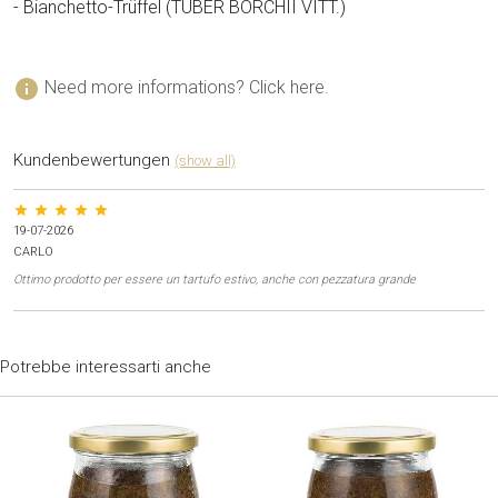
- Bianchetto-Trüffel (TUBER BORCHII VITT.)
info
Need more informations? Click here.
Kundenbewertungen
(show all)
star star star star star
03-06-2026
Marco
fo estivo, anche con pezzatura grande
Ottimo servizio, spedizione perfetta!
Potrebbe interessarti anche