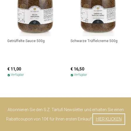
Getrüffelte Sauce 500g
Schwarze Trüffelcreme 500g
€ 11,00
€ 16,50
Verfügbar
Verfügbar
check_circle
check_circle
Abonnieren Sie den S.Z. Tartufi Newsletter und erhalten Sie einen
Rabattcoupon von 10€ für Ihren ersten Einkauf
HIER KLICKEN